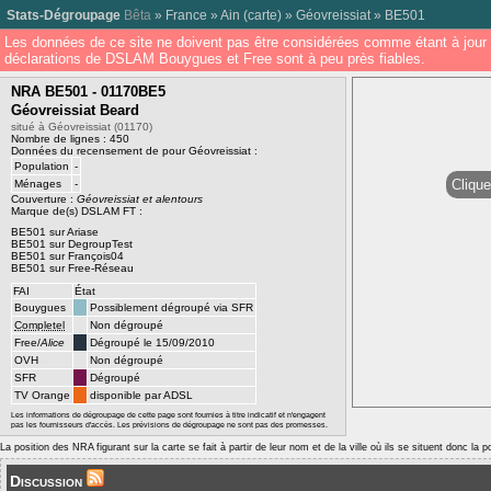
Stats-Dégroupage
Bêta
»
France
»
Ain
(
carte
) »
Géovreissiat
»
BE501
Les données de ce site ne doivent pas être considérées comme étant à jour 
déclarations de DSLAM Bouygues et Free sont à peu près fiables.
NRA BE501 - 01170BE5
Géovreissiat Beard
situé à Géovreissiat (01170)
Nombre de lignes : 450
Données du recensement de pour Géovreissiat :
Population
-
Clique
Ménages
-
Couverture :
Géovreissiat et alentours
Marque de(s) DSLAM FT :
BE501 sur Ariase
BE501 sur DegroupTest
BE501 sur François04
BE501 sur Free-Réseau
FAI
État
Bouygues
Possiblement dégroupé via SFR
Completel
Non dégroupé
Free/
Alice
Dégroupé le 15/09/2010
OVH
Non dégroupé
SFR
Dégroupé
TV Orange
disponible par ADSL
Les informations de dégroupage de cette page sont fournies à titre indicatif et n'engagent
pas les fournisseurs d'accès. Les prévisions de dégroupage ne sont pas des promesses.
La position des NRA figurant sur la carte se fait à partir de leur nom et de la ville où ils se situent donc la 
Discussion