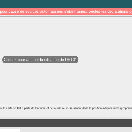
pour cause de sources automatisées s'étant taries. Seules les déclarations
Cliquez pour afficher la situation de DRT01
r la carte se fait à partir de leur nom et de la ville où ils se situent donc la position indiquée n'est qu'appro