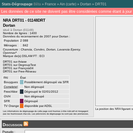
Stats-Dégroupage
Bêta
»
France
»
Ain
(
carte
) »
Dortan
»
DRT01
Les données de ce site ne doivent pas être considérées comme étant à jour 
NRA DRT01 - 01148DRT
Dortan
situé à Dortan (01148)
Nombre de lignes : 1400
Données du recensement de 2007 pour Dortan :
Population
2 088
Ménages
842
Couverture :
Chancia, Condes, Dortan, Lavancia Epercy,
Oyonnax*
Marque de(s) DSLAM FT : ECI
DRT01 sur Ariase
DRT01 sur DegroupTest
DRT01 sur François04
DRT01 sur Free-Réseau
FAI
État
Bouygues
Possiblement dégroupé via SFR
Completel
Non dégroupé
Free/
Alice
Dégroupé le 02/01/2012
OVH
Non dégroupé
SFR
Dégroupé
TV Orange
disponible par ADSL
La position des NRA figurant su
Les informations de dégroupage de cette page sont fournies à titre indicatif et n'engagent
pas les fournisseurs d'accès. Les prévisions de dégroupage ne sont pas des promesses.
Discussion
Pseudo :