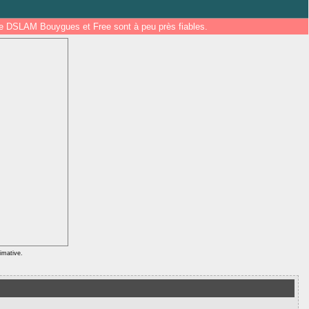
 de DSLAM Bouygues et Free sont à peu près fiables.
ximative.