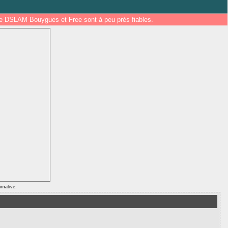
 de DSLAM Bouygues et Free sont à peu près fiables.
ximative.