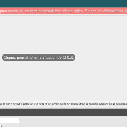
pour cause de sources automatisées s'étant taries. Seules les déclarations
Cliquez pour afficher la situation de CH101
r la carte se fait à partir de leur nom et de la ville où ils se situent donc la position indiquée n'est qu'appro