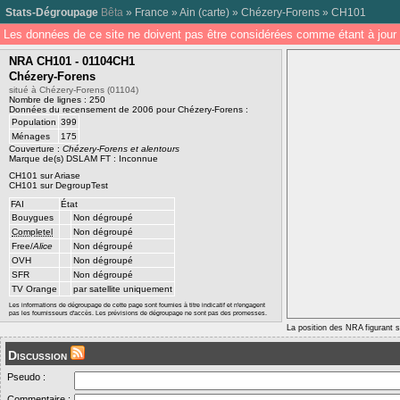
Stats-Dégroupage
Bêta
»
France
»
Ain
(
carte
) »
Chézery-Forens
»
CH101
Les données de ce site ne doivent pas être considérées comme étant à jour 
NRA CH101 - 01104CH1
Chézery-Forens
situé à Chézery-Forens (01104)
Nombre de lignes : 250
Données du recensement de 2006 pour Chézery-Forens :
Population
399
Ménages
175
Couverture :
Chézery-Forens et alentours
Marque de(s) DSLAM FT : Inconnue
CH101 sur Ariase
CH101 sur DegroupTest
FAI
État
Bouygues
Non dégroupé
Completel
Non dégroupé
Free/
Alice
Non dégroupé
OVH
Non dégroupé
SFR
Non dégroupé
TV Orange
par satellite uniquement
Les informations de dégroupage de cette page sont fournies à titre indicatif et n'engagent
pas les fournisseurs d'accès. Les prévisions de dégroupage ne sont pas des promesses.
La position des NRA figurant su
Discussion
Pseudo :
Commentaire :