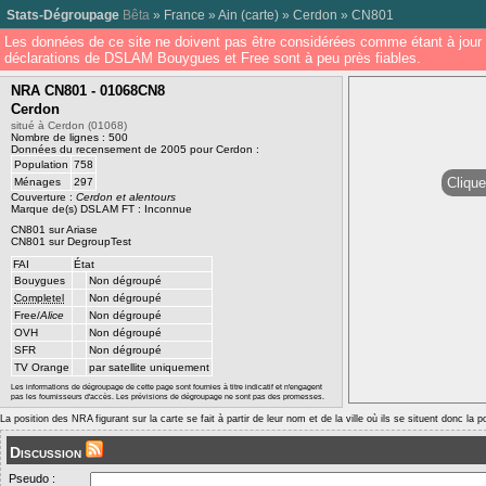
Stats-Dégroupage
Bêta
»
France
»
Ain
(
carte
) »
Cerdon
»
CN801
Les données de ce site ne doivent pas être considérées comme étant à jour 
déclarations de DSLAM Bouygues et Free sont à peu près fiables.
NRA CN801 - 01068CN8
Cerdon
situé à Cerdon (01068)
Nombre de lignes : 500
Données du recensement de 2005 pour Cerdon :
Population
758
Clique
Ménages
297
Couverture :
Cerdon et alentours
Marque de(s) DSLAM FT : Inconnue
CN801 sur Ariase
CN801 sur DegroupTest
FAI
État
Bouygues
Non dégroupé
Completel
Non dégroupé
Free/
Alice
Non dégroupé
OVH
Non dégroupé
SFR
Non dégroupé
TV Orange
par satellite uniquement
Les informations de dégroupage de cette page sont fournies à titre indicatif et n'engagent
pas les fournisseurs d'accès. Les prévisions de dégroupage ne sont pas des promesses.
La position des NRA figurant sur la carte se fait à partir de leur nom et de la ville où ils se situent donc la 
Discussion
Pseudo :