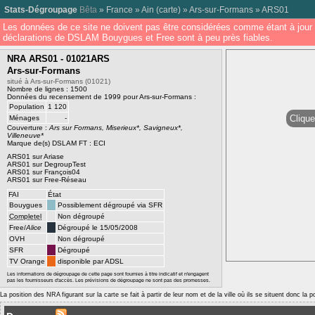
Stats-Dégroupage
Bêta
»
France
»
Ain
(
carte
) »
Ars-sur-Formans
»
ARS01
Les données de ce site ne doivent pas être considérées comme étant à jour 
déclarations de DSLAM Bouygues et Free sont à peu près fiables.
NRA ARS01 - 01021ARS
Ars-sur-Formans
situé à Ars-sur-Formans (01021)
Nombre de lignes : 1500
Données du recensement de 1999 pour Ars-sur-Formans :
Population
1 120
Clique
Ménages
-
Couverture :
Ars sur Formans, Miserieux*, Savigneux*,
Villeneuve*
Marque de(s) DSLAM FT : ECI
ARS01 sur Ariase
ARS01 sur DegroupTest
ARS01 sur François04
ARS01 sur Free-Réseau
FAI
État
Bouygues
Possiblement dégroupé via SFR
Completel
Non dégroupé
Free/
Alice
Dégroupé le 15/05/2008
OVH
Non dégroupé
SFR
Dégroupé
TV Orange
disponible par ADSL
Les informations de dégroupage de cette page sont fournies à titre indicatif et n'engagent
pas les fournisseurs d'accès. Les prévisions de dégroupage ne sont pas des promesses.
La position des NRA figurant sur la carte se fait à partir de leur nom et de la ville où ils se situent donc la 